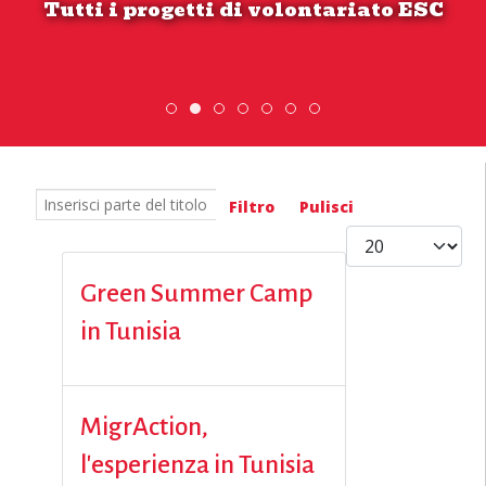
Tutti i progetti di volontariato ESC
DiscoverEu Inclusion
ESC » Volontariato internazionale
Scambio Giovanile » 19 - 28 mag
Scopri dove sono i nostri 
Inserisci parte del titolo
Filtro
Pulisci
Visualizza #
Green Summer Camp
in Tunisia
MigrAction,
l'esperienza in Tunisia