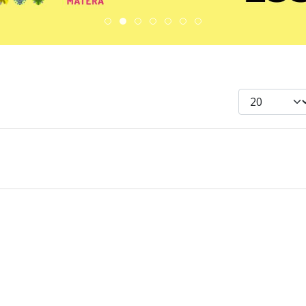
DiscoverEu Inclusion
Scopri dove sono i nostri vol
Scambio Giovanile » 19
ESC » Volontariato i
Visualizza #