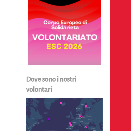
Dove sono i nostri
volontari