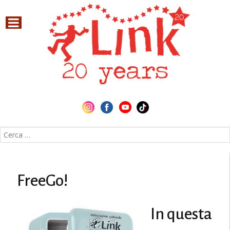
Cerca nel sito
FreeGo!
In questa