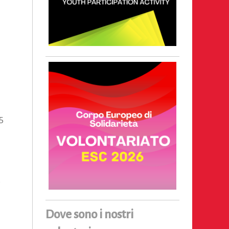
5
o
Dove sono i nostri