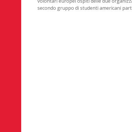
volontari europei ospiti delle due organi
secondo gruppo di studenti americani par