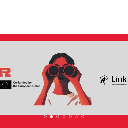
SCOPRI DI PIÙ
DiscoverEu Inclusion
Scopri dove sono i nostri volont
ESC » Volontariato internazi
Scambio Giovanile »