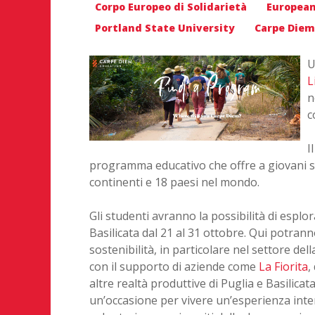
Corpo Europeo di Solidarietà
European
Portland State University
Carpe Diem
U
L
n
c
I
programma educativo che offre a giovani stud
continenti e 18 paesi nel mondo.
Gli studenti avranno la possibilità di esplor
Basilicata dal 21 al 31 ottobre. Qui potrann
sostenibilità, in particolare nel settore de
con il supporto di aziende come
La Fiorita
,
altre realtà produttive di Puglia e Basilic
un’occasione per vivere un’esperienza interc