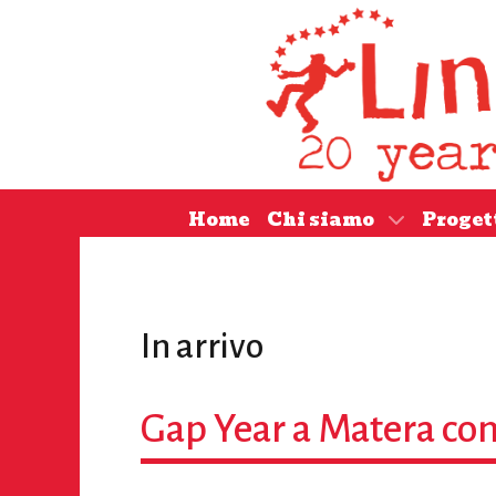
Home
Chi siamo
Proget
In arrivo
Gap Year a Matera co