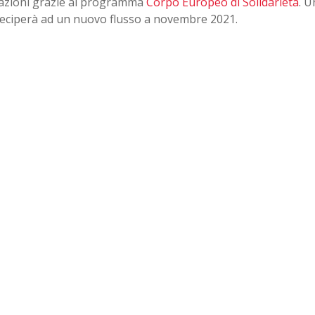
zzazioni grazie al programma
Corpo Europeo di Solidarietà
. U
teciperà ad un nuovo flusso a novembre 2021.