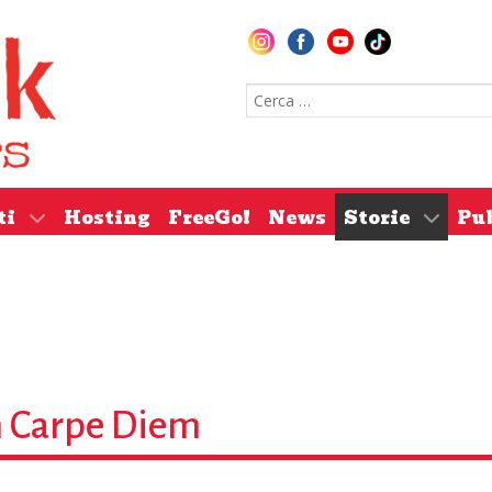
Cerca nel sito
ti
Hosting
FreeGo!
News
Storie
Pu
n Carpe Diem