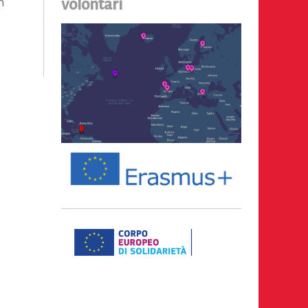
n
volontari