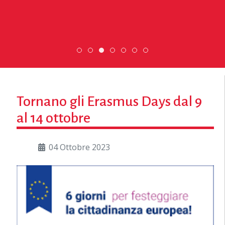
Scopri dove sono i nostri volontari
DiscoverEu Inclusion
ESC » Volontariato internazi
Scambio Giovanile »
Tornano gli Erasmus Days dal 9
al 14 ottobre
04 Ottobre 2023