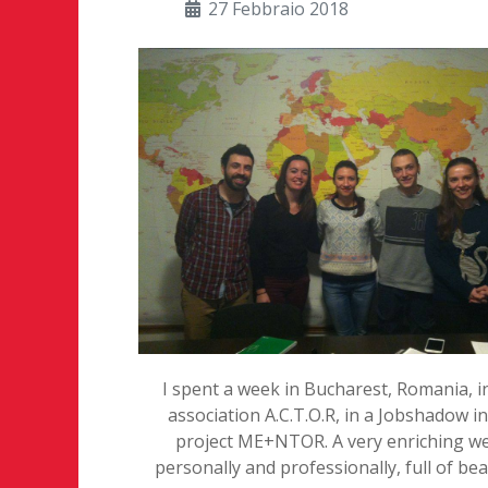
27 Febbraio 2018
I spent a week in Bucharest, Romania, i
association A.C.T.O.R, in a Jobshadow in
project ME+NTOR. A very enriching w
personally and professionally, full of bea