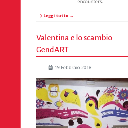
encounters.
Leggi tutto …
Valentina e lo scambio
GendART
19 Febbraio 2018