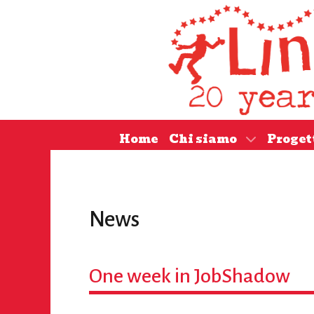
Home
Chi siamo
Proget
News
One week in JobShadow