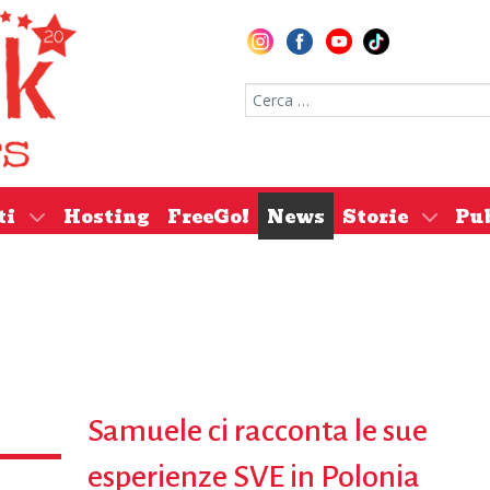
Cerca nel sito
ti
Hosting
FreeGo!
News
Storie
Pu
Samuele ci racconta le sue
esperienze SVE in Polonia