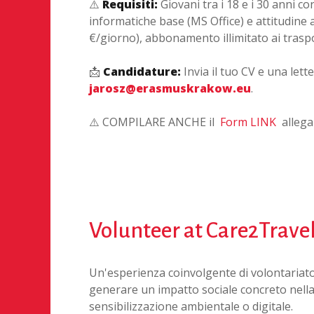
⚠️
Requisiti:
Giovani tra i 18 e i 30 anni c
informatiche base (MS Office) e attitudine a
€/giorno)
, abbonamento illimitato ai trasp
📩
Candidature:
Invia il tuo CV e una let
jarosz@erasmuskrakow.eu
.
⚠️ COMPILARE ANCHE il
Form LINK
allegan
Volunteer at Care2Trave
Un'esperienza coinvolgente di volontariat
generare un impatto sociale concreto nella c
sensibilizzazione ambientale o digitale
.