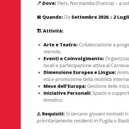
📍 Dove:
Flers, Normandia (Francia) – a sole
📅 Quando:
Da
Settembre 2026
a
2 Lugl
🏗️ Attività:
Arte e Teatro:
Collaborazione a proget
mensile.
Eventi e Coinvolgimento:
Organizzaz
locali e partecipazione attiva al Carneval
Dimensione Europea e Lingue:
Animaz
età e promozione della mobilità internaz
Mese dell'Europa:
Gestione delle inizi
Iniziative Personali:
Spazio e support
tematico.
⚠️ Requisiti:
Si cercano giovani motivati tr
prioritariamente residenti in Puglia o Basil