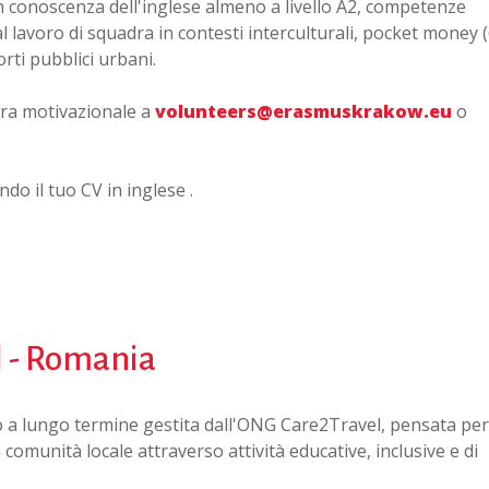
on conoscenza dell'inglese almeno a livello A2, competenze
l lavoro di squadra in contesti interculturali
, pocket money (
orti pubblici urbani
.
tera motivazionale a
volunteers@erasmuskrakow.eu
o
do il tuo CV in inglese .
l - Romania
o a lungo termine gestita dall'ONG Care2Travel, pensata per
omunità locale attraverso attività educative, inclusive e di