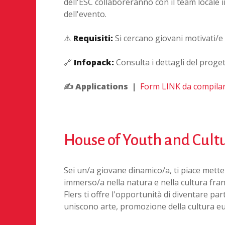
dell'ESC collaboreranno con il team locale i
dell'evento.
⚠️
Requisiti:
Si cercano giovani motivati/e t
🔗
Infopack:
Consulta i dettagli del proge
✍️ Applications
|
Form LINK da compila
House of Youth and Cult
Sei un/a giovane dinamico/a, ti piace mette
immerso/a nella natura e nella cultura fra
Flers ti offre l'opportunità di diventare pa
uniscono arte, promozione della cultura eur