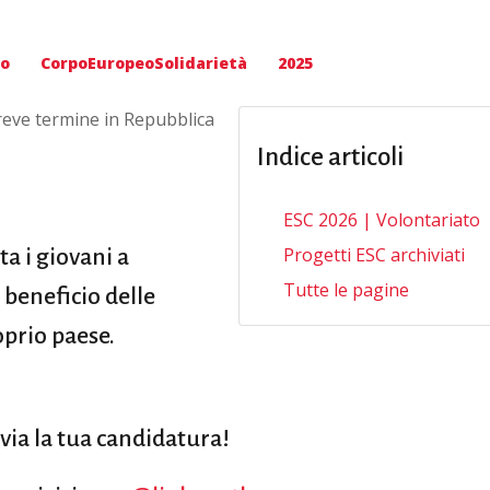
to
CorpoEuropeoSolidarietà
2025
breve termine in Repubblica
Indice articoli
ESC 2026 | Volontariato
Progetti ESC archiviati
ta i giovani a
Tutte le pagine
 beneficio delle
oprio paese.
nvia la tua candidatura!