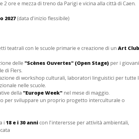
 2 ore e mezza di treno da Parigi e vicina alla città di Caen.
io 2027
(data d'inizio flessibile)
ti teatrali con le scuole primarie e creazione di un
Art Clu
ione delle
"Scènes Ouvertes" (Open Stage)
per i giovani
e di Flers.
ione di workshop culturali, laboratori linguistici per tutte 
ionale nelle scuole.
ative della
"Europe Week"
nel mese di maggio.
o per sviluppare un proprio progetto interculturale o
a i
18 e i 30 anni
con l'interersse per attività ambientali,
icata