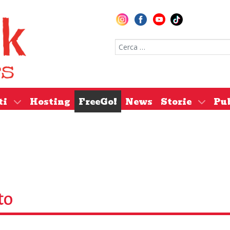
Cerca nel sito
ti
Hosting
FreeGo!
News
Storie
Pu
to