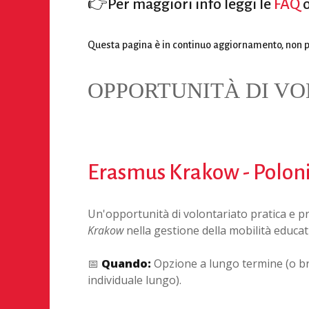
👉
Per maggiori info leggi le
FAQ
o
Questa pagina è in continuo aggiornamento, non pe
OPPORTUNITÀ DI VO
Erasmus Krakow - Polon
Un'opportunità di volontariato pratica e pr
Krakow
nella gestione della mobilità educati
📅
Quando:
Opzione a lungo termine (o bre
individuale lungo)
.