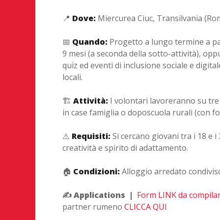
📍
Dove:
Miercurea Ciuc, Transilvania (Ro
📅
Quando:
Progetto a lungo termine a pa
9 mesi (a seconda della sotto-attività)
, opp
quiz ed eventi di inclusione sociale e digital
locali
.
🏗️
Attività:
I volontari lavoreranno su tre 
in case famiglia o doposcuola rurali (con f
⚠️
Requisiti:
Si cercano giovani tra i 18 e 
creatività e spirito di adattamento
.
🏠
Condizioni:
Alloggio arredato condivis
✍️ Applications
|
Form LINK da compila
partner rumeno
CLICCA QUI