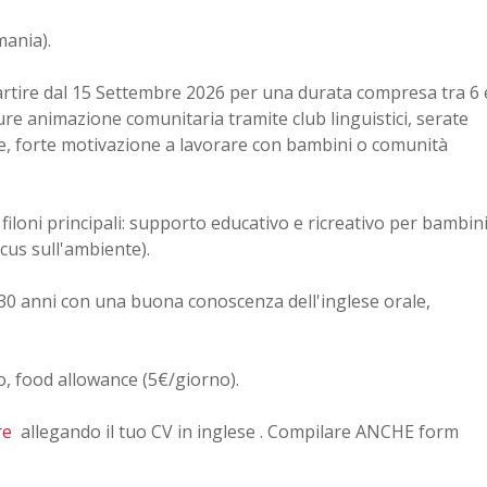
mania)
.
rtire dal 15 Settembre 2026 per una durata compresa tra 6 
ure animazione comunitaria tramite club linguistici, serate
e
, forte motivazione a lavorare con bambini o comunità
filoni principali: supporto educativo e ricreativo per bambin
ocus sull'ambiente)
.
i 30 anni con una buona conoscenza dell'inglese orale
,
o
, food allowance (5€/giorno)
.
re
allegando il tuo CV in inglese . Compilare ANCHE form