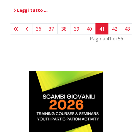
Leggi tutto …
36
37
38
39
40
41
42
43
Pagina 41 di 56