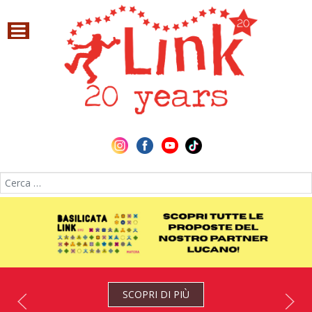
Cerca nel sito
SCOPRI DI PIÙ