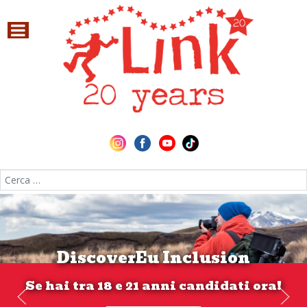
Cerca nel sito
DiscoverEu Inclusion
Se hai tra 18 e 21 anni candidati ora!