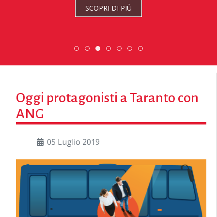
SCOPRI DI PIÙ
ESC » Volontariato internazionale
DiscoverEu Inclusion
Scambio Giovanile » 19 - 28 
Scopri dove sono i nostri 
Oggi protagonisti a Taranto con
ANG
05 Luglio 2019