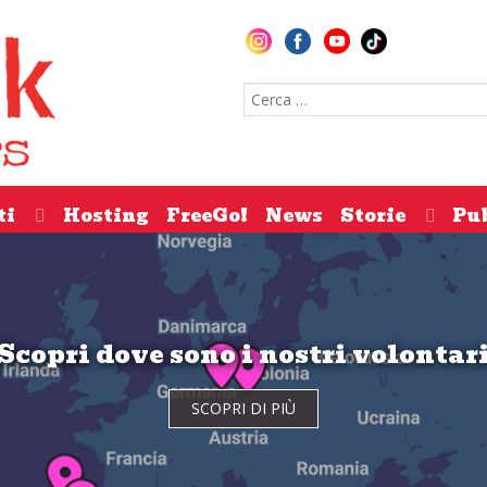
Cerca nel sito
ti
Hosting
FreeGo!
News
Storie
Pu
Scopri dove sono i nostri volontar
SCOPRI DI PIÙ
SCOPRI DI PIÙ