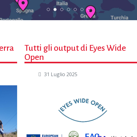
DiscoverEu Inclusion
Scopri dove sono i nostri volontari
Scambio Giovanile » 19 - 
ESC » Volontariato i
erra
Tutti gli output di Eyes Wide
Open
31 Luglio 2025