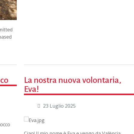
mitted
 based
cco
La nostra nuova volontaria,
Eva!
23 Luglio 2025
rocco
Ciao! Il mio nome è Eva e vengo da València